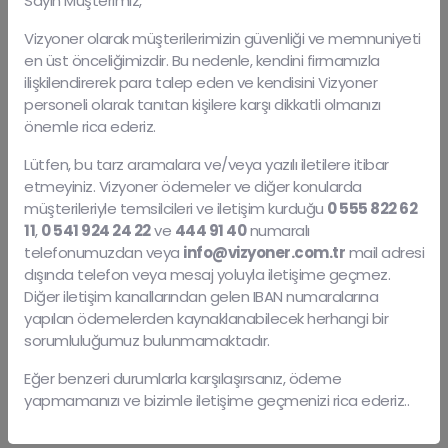
Sayın Müşterimiz,
Vizyoner olarak müşterilerimizin güvenliği ve memnuniyeti
04 Ekim 2017
en üst önceliğimizdir. Bu nedenle, kendini firmamızla
Tescile Tecavüz Ve Ihlal
ilişkilendirerek para talep eden ve kendisini Vizyoner
Sayılan Fiiller
personeli olarak tanıtan kişilere karşı dikkatli olmanızı
önemle rica ederiz.
Lütfen, bu tarz aramalara ve/veya yazılı iletilere itibar
Tescil edilmiş coğrafi işaretler, bunların kullanım hakkına
etmeyiniz. Vizyoner ödemeler ve diğer konularda
sahip olmayan üçüncü kişiler tarafından aşağıda yazılı
müşterileriyle temsilcileri ve iletişim kurduğu
0 555 822 62
11
,
0 541 924 24 22
ve
444 91 40
numaralı
biçimde kullanımları coğrafi işaret hakkına tecavüzdür.
telefonumuzdan veya
info@vizyoner.com.tr
mail adresi
dışında telefon veya mesaj yoluyla iletişime geçmez.
Diğer iletişim kanallarından gelen IBAN numaralarına
04 Ekim 2017
yapılan ödemelerden kaynaklanabilecek herhangi bir
Dikkat !!!
sorumluluğumuz bulunmamaktadır.
Eğer benzeri durumlarla karşılaşırsanız, ödeme
Coğrafi işaretin tescili için, tescili istenen coğrafi işaretin
yapmamanızı ve bizimle iletişime geçmenizi rica ederiz..
üreticisi olan gerçek veya tüzel kişiler, tüketici dernekleri,