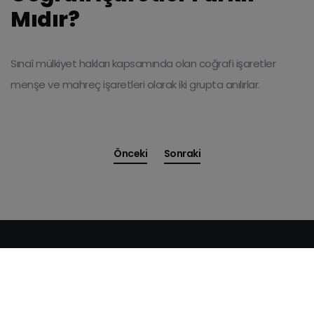
Mıdır?
Sınaî mülkiyet hakları kapsamında olan coğrafi işaretler
menşe ve mahreç işaretleri olarak iki grupta anılırlar.
Önceki
Sonraki