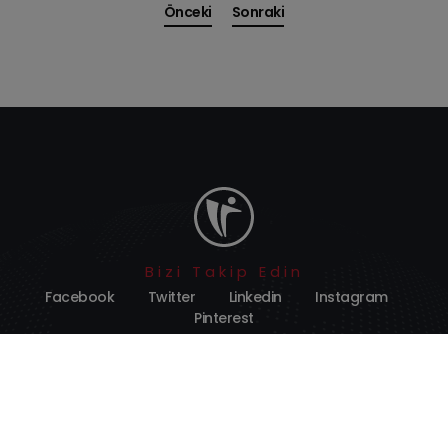
Önceki
Sonraki
Bizi Takip Edin
Facebook
Twitter
Linkedin
Instagram
Pinterest
Erenköy Mahallesi Mimar Sinan Caddesi No:40
Selçuklu/KONYA
444 9 140