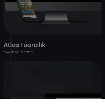
A
t
l
a
s
F
u
a
r
c
ı
l
ı
k
w
w
w
.
a
t
l
a
s
f
u
a
r
.
c
o
m
.
t
r