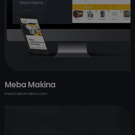
M
e
b
a
M
a
k
i
n
a
w
w
w
.
m
e
b
a
m
a
k
i
n
a
.
c
o
m