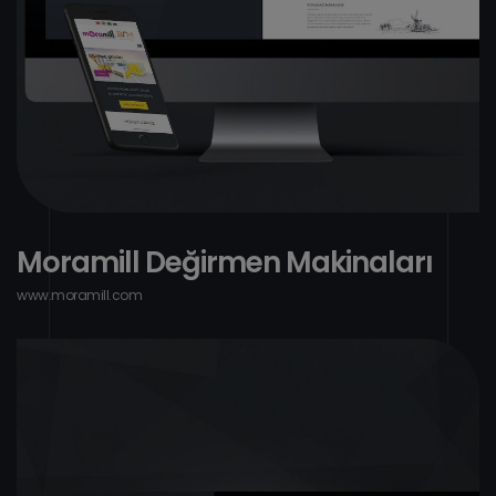
M
o
r
a
m
i
l
l
D
e
ğ
i
r
m
e
n
M
a
k
i
n
a
l
a
r
ı
w
w
w
.
m
o
r
a
m
i
l
l
.
c
o
m