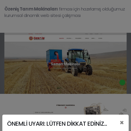
Özeniş Tarım Makinaları
firması için hazırlamış olduğumuz
kurumsal dinamik web sitesi çalışması
×
ÖNEMLİ UYARI: LÜTFEN DİKKAT EDİNİZ...