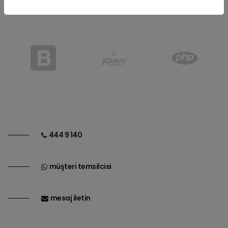
444 9 140
müşteri temsilcisi
mesaj i̇letin