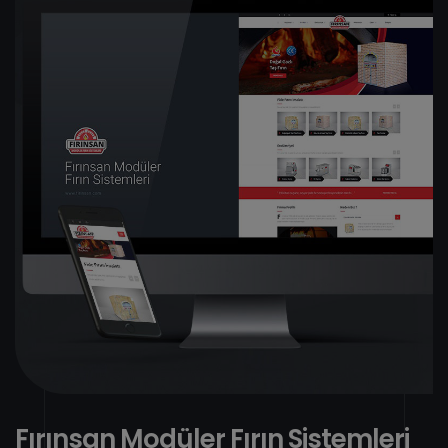
F
ı
r
ı
n
s
a
n
M
o
d
ü
l
e
r
F
ı
r
ı
n
S
i
s
t
e
m
l
e
r
i