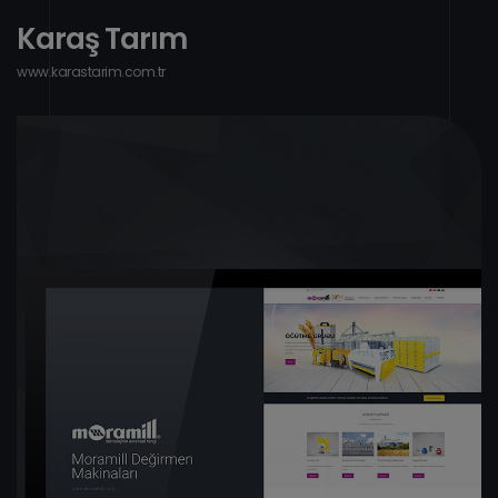
K
a
r
a
ş
T
a
r
ı
m
w
w
w
.
k
a
r
a
s
t
a
r
i
m
.
c
o
m
.
t
r