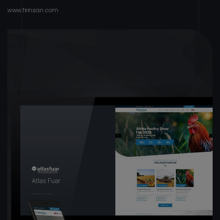
w
w
w
.
f
i
r
i
n
s
a
n
.
c
o
m