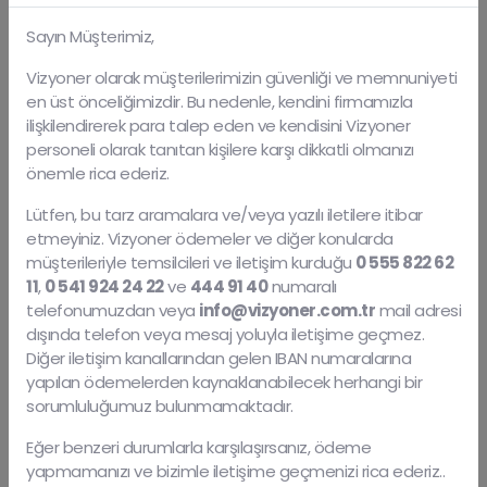
Sayın Müşterimiz,
Vizyoner olarak müşterilerimizin güvenliği ve memnuniyeti
en üst önceliğimizdir. Bu nedenle, kendini firmamızla
ilişkilendirerek para talep eden ve kendisini Vizyoner
personeli olarak tanıtan kişilere karşı dikkatli olmanızı
önemle rica ederiz.
Lütfen, bu tarz aramalara ve/veya yazılı iletilere itibar
etmeyiniz. Vizyoner ödemeler ve diğer konularda
müşterileriyle temsilcileri ve iletişim kurduğu
0 555 822 62
11
,
0 541 924 24 22
ve
444 91 40
numaralı
telefonumuzdan veya
info@vizyoner.com.tr
mail adresi
dışında telefon veya mesaj yoluyla iletişime geçmez.
Diğer iletişim kanallarından gelen IBAN numaralarına
yapılan ödemelerden kaynaklanabilecek herhangi bir
sorumluluğumuz bulunmamaktadır.
Eğer benzeri durumlarla karşılaşırsanız, ödeme
yapmamanızı ve bizimle iletişime geçmenizi rica ederiz..