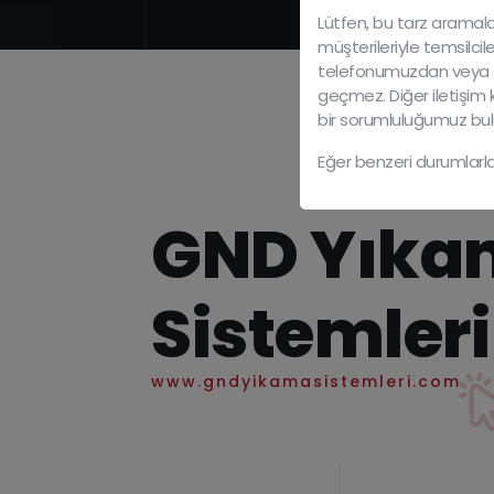
Lütfen, bu tarz aramala
müşterileriyle temsilcil
telefonumuzdan veya
geçmez. Diğer iletişim
bir sorumluluğumuz bu
Eğer benzeri durumlarla
GND Yıka
Sistemleri
www.gndyikamasistemleri.com