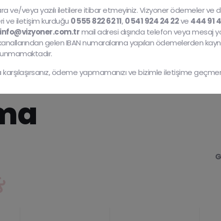
ra ve/veya yazılı iletilere itibar etmeyiniz. Vizyoner ödemeler ve 
eri ve iletişim kurduğu
0 555 822 62 11
,
0 541 924 24 22
ve
444 91 
info@vizyoner.com.tr
mail adresi dışında telefon veya mesaj yo
 kanallarından gelen IBAN numaralarına yapılan ödemelerden kay
lunmamaktadır.
 karşılaşırsanız, ödeme yapmamanızı ve bizimle iletişime geçmeniz
ma
G