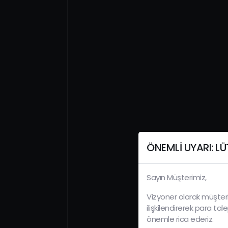
ÖNEMLİ UYARI: LÜT
Sayın Müşterimiz,
Vizyoner olarak müşteri
ilişkilendirerek para tal
önemle rica ederiz.