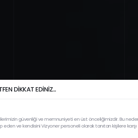
FEN DİKKAT EDİNİZ...
lerimizin güvenliği ve memnuniyeti en üst önceliğimizdir. Bu neden
ep eden ve kendisini Vizyoner personeli olarak tanıtan kişilere karşı 