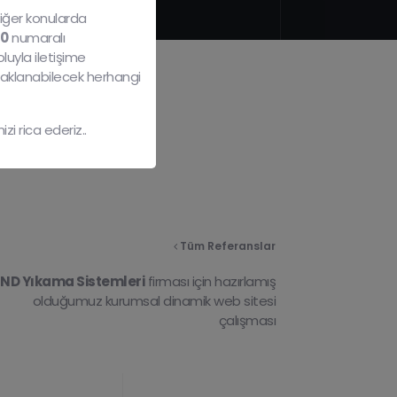
diğer konularda
40
numaralı
luyla iletişime
naklanabilecek herhangi
i rica ederiz..
Tüm Referanslar
ND Yıkama Sistemleri
firması için hazırlamış
olduğumuz kurumsal dinamik web sitesi
çalışması