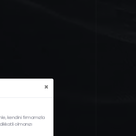
×
le, kendini firmamızla
dikkatli olmanızı