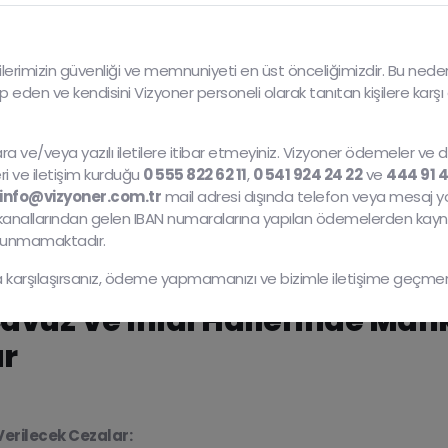
lerimizin güvenliği ve memnuniyeti en üst önceliğimizdir. Bu neden
ep eden ve kendisini Vizyoner personeli olarak tanıtan kişilere karşı 
ra ve/veya yazılı iletilere itibar etmeyiniz. Vizyoner ödemeler ve 
eri ve iletişim kurduğu
0 555 822 62 11
,
0 541 924 24 22
ve
444 91 
info@vizyoner.com.tr
mail adresi dışında telefon veya mesaj yo
 kanallarından gelen IBAN numaralarına yapılan ödemelerden kay
lunmamaktadır.
 karşılaşırsanız, ödeme yapmamanızı ve bizimle iletişime geçmeniz
cavüz Ve Ihlal Hallerinde M
ar
erilecek Cezalar: