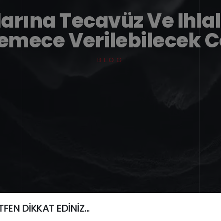
larına Tecavüz Ve Ihlal
mece Verilebilecek C
BLOG
FEN DİKKAT EDİNİZ...