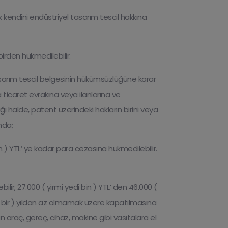
ak kendini endüstriyel tasarım tescil hakkına
birden hükmedilebilir.
tasarım tescil belgesinin hükümsüzlüğüne karar
ticaret evrakına veya ilanlarına ve
ığı halde, patent üzerindeki hakların birini veya
nda;
 bin ) YTL’ ye kadar para cezasına hükmedilebilir.
lir, 27.000 ( yirmi yedi bin ) YTL’ den 46.000 (
 1 ( bir ) yıldan az olmamak üzere kapatılmasına
araç, gereç, cihaz, makine gibi vasıtalara el