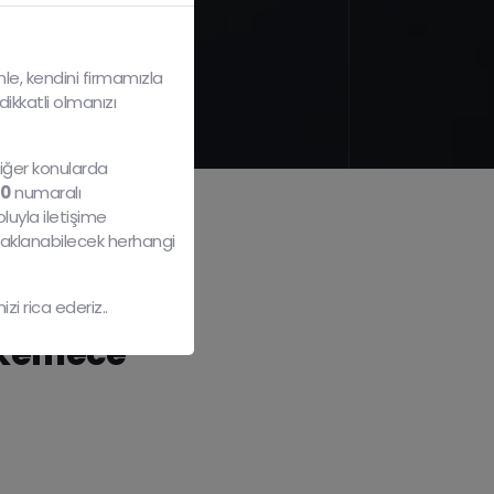
le, kendini firmamızla
dikkatli olmanızı
diğer konularda
40
numaralı
luyla iletişime
naklanabilecek herhangi
i rica ederiz..
ahkemece