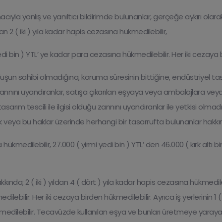
cıyla yanlış ve yanıltıcı bildirimde bulunanlar, gerçeğe aykırı olar
an 2 ( iki ) yıla kadar hapis cezasına hükmedilebilir,
edi bin ) YTL’ ye kadar para cezasına hükmedilebilir. Her iki cezaya 
 buluşun sahibi olmadığına, koruma süresinin bittiğine, endüstriyel 
annını uyandıranlar, satışa çıkarılan eşyaya veya ambalajlara veya 
arım tescili ile ilgisi olduğu zannını uyandıranlar ile yetkisi olmad
mek veya bu haklar üzerinde herhangi bir tasarrufta bulunanlar hakkı
na hükmedilebilir, 27.000 ( yirmi yedi bin ) YTL’ den 46.000 ( kırk altı
da; 2 ( iki ) yıldan 4 ( dört ) yıla kadar hapis cezasına hükmedilebi
edilebilir. Her iki cezaya birden hükmedilebilir. Ayrıca iş yerlerinin
edilebilir. Tecavüzde kullanılan eşya ve bunları üretmeye yarayan 