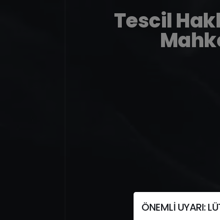
Tescil Hak
Mahke
ÖNEMLİ UYARI: LÜT