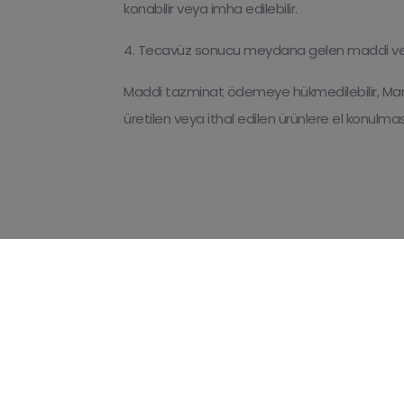
konabilir veya imha edilebilir.
4. Tecavüz sonucu meydana gelen maddi ve m
Maddi tazminat ödemeye hükmedilebilir, Mane
üretilen veya ithal edilen ürünlere el konulm