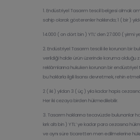
1. Endüstriyel Tasarım tescil belgesi almak ama
sahip olarak gösterenler hakkında; 1 ( bir ) yıld
14.000 ( on dört bin ) YTL’ den 27.000 ( yirmi y
2. Endüstriyel Tasarım tescili ile korunan bir
verildiği halde ürün üzerinde koruma olduğu z
reklâmlarına hukuken korunan bir endüstriyel tas
bu haklarla ilgili lisansı devretmek, rehin et
2 ( iki ) yıldan 3 ( üç ) yıla kadar hapis cezası
Her iki cezaya birden hükmedilebilir.
3. Tasarım haklarına tecavüzde bulunanlar hakkın
kırk altı bin ) YTL’ ye kadar para cezasına hükm
ve aynı süre ticaretten men edilmelerine hükm