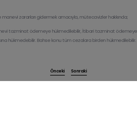
anevi zararları gidermek amacıyla, mütecavizler hakkında;
vi tazminat ödemeye hükmedilebilir, İtibari tazminat ödemeye hü
asına hükmedebilir. Bahse konu tüm cezalara birden hükmedilebilir.
Önceki
Sonraki