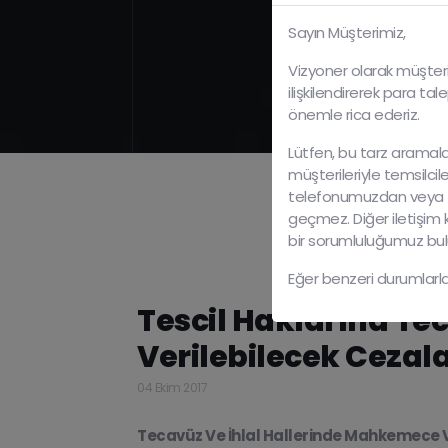
Sayın Müşterimiz,
Vizyoner olarak müşteri
ilişkilendirerek para tal
önemle rica ederiz.
Lütfen, bu tarz aramala
müşterileriyle temsilcil
telefonumuzdan veya
geçmez. Diğer iletişim
bir sorumluluğumuz bu
Eğer benzeri durumlarla
Tescil Haklarına Te
Verilebilecek Cezal
04 Ekim 2017
Tecavüz Ve İhlal Hallerinde Mahkemece V