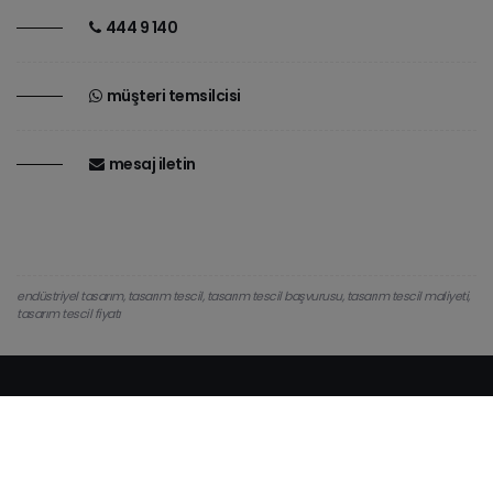
444 9 140
müşteri temsilcisi
mesaj i̇letin
endüstriyel tasarım, tasarım tescil, tasarım tescil başvurusu, tasarım tescil maliyeti,
tasarım tescil fiyatı