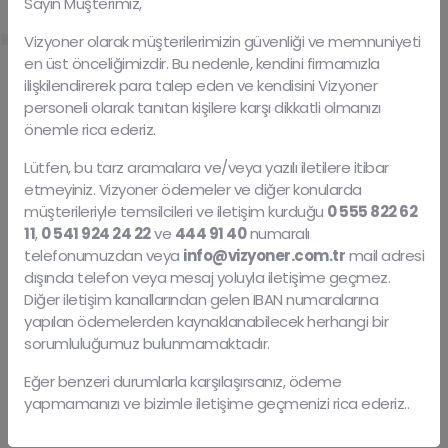
Sayın Müşterimiz,
Vizyoner olarak müşterilerimizin güvenliği ve memnuniyeti
TASARIM BELGELENDIRME — ENDÜSTRIYEL
en üst önceliğimizdir. Bu nedenle, kendini firmamızla
TASARIM — ULUSLARARASI TASARIM
ilişkilendirerek para talep eden ve kendisini Vizyoner
Tasarım Tescil
personeli olarak tanıtan kişilere karşı dikkatli olmanızı
önemle rica ederiz.
Tasarım
, ürünün tümü veya bir parçasının ya da üzerindeki
Lütfen, bu tarz aramalara ve/veya yazılı iletilere itibar
etmeyiniz. Vizyoner ödemeler ve diğer konularda
süslemenin çizgi, şekil, biçim, renk, malzeme veya yüzey
müşterileriyle temsilcileri ve iletişim kurduğu
0 555 822 62
dokusu gibi özelliklerinden kaynaklanan görünümüdür. Bir
11
,
0 541 924 24 22
ve
444 91 40
numaralı
tasarımın belgelendirilebilmesi için “yeni” ve “ayırt edici”
telefonumuzdan veya
info@vizyoner.com.tr
mail adresi
dışında telefon veya mesaj yoluyla iletişime geçmez.
nitelikte olması gerekmektedir.
Diğer iletişim kanallarından gelen IBAN numaralarına
yapılan ödemelerden kaynaklanabilecek herhangi bir
Tescilli tasarımların koruma süresi başvuru tarihinden
sorumluluğumuz bulunmamaktadır.
itibaren
beş
yıldır. Bu süre beşer yıllık dönemler hâlinde
Eğer benzeri durumlarla karşılaşırsanız, ödeme
yenilenmek suretiyle toplam
yirmi beş yıla
kadar uzatılabilir.
yapmamanızı ve bizimle iletişime geçmenizi rica ederiz..