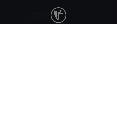
Bizi Takip Edin
Facebook
Twitter
Linkedin
Instagram
Pinterest
Erenköy Mahallesi Mimar Sinan Caddesi No:40
Selçuklu/KONYA
444 9 140
info@vizyoner.com.tr
Vizyoner Danışmanlık & Ajans
© 2005 - 2026
Gizlilik Politikası
İletişim
Makinecim.com
Makinecim.com Bayilik