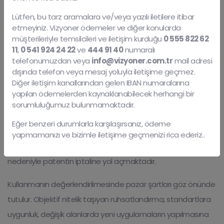
Veya Kullanılamaması
Lütfen, bu tarz aramalara ve/veya yazılı iletilere itibar
Durumunda Ne Olur ?
etmeyiniz. Vizyoner ödemeler ve diğer konularda
müşterileriyle temsilcileri ve iletişim kurduğu
0 555 822 62
04 Ekim 2017
11
,
0 541 924 24 22
ve
444 91 40
numaralı
telefonumuzdan veya
info@vizyoner.com.tr
mail adresi
Faydalı model sahibi veya yetkili kıldığı kişi, faydalı modelle
dışında telefon veya mesaj yoluyla iletişime geçmez.
Diğer iletişim kanallarından gelen IBAN numaralarına
korunan buluşu kullanmak zorundadır. Kullanma zorunluluğu
yapılan ödemelerden kaynaklanabilecek herhangi bir
faydalı model belgesi verildiğine ilişkin ilanın ilgili bültende
sorumluluğumuz bulunmamaktadır.
yayımlandığı tarihten itibaren üç yıl içinde
Eğer benzeri durumlarla karşılaşırsanız, ödeme
gerçekleştirilmelidir. Kasıtlı kullanmama, devletin buluşa
yapmamanızı ve bizimle iletişime geçmenizi rica ederiz..
koruma verme gerekçesiyle/amacıyla uyuşmaması
nedeniyle patentin iptaline yol açmaktadır.
Kullanmanın değerlendirilmesinde pazar şartları göz önünde
tutulur. Objektif nitelik taşıyan ruhsatlandırma, standartlara
uygunluk, değişik alanlarda yeni uygulamaların yapılmasına